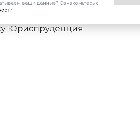
батываем ваши данные? Ознакомьтесь с
ости.
су Юриспруденция
Стоимость,
Кол-во часов
руб.
Скидка 3000 ₽ в
день обращения!
от 250
ЗА
от 28 000 ₽
от 25 000 ₽