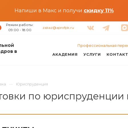
Напиши в Макс и получи
скидку 11%
Режим работы:
zakaz@aprofpk.ru
09:00 - 18:00
льной
Профессиональная пере
адров в
АКАДЕМИЯ
УСЛУГИ
КОНТАК
вка
Юриспруденция
овки по юриспруденции 