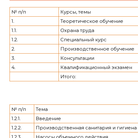
№ п/п
Курсы, темы
1.
Теоретическое обучение
1.1.
Охрана труда
1.2.
Специальный курс
2.
Производственное обучение
3.
Консультации
4.
Квалификационный экзамен
Итого:
№ п/п
Тема
1.2.1.
Введение
1.2.2.
Производственная санитария и гигиена
1.2.3.
Насосы объемного действия