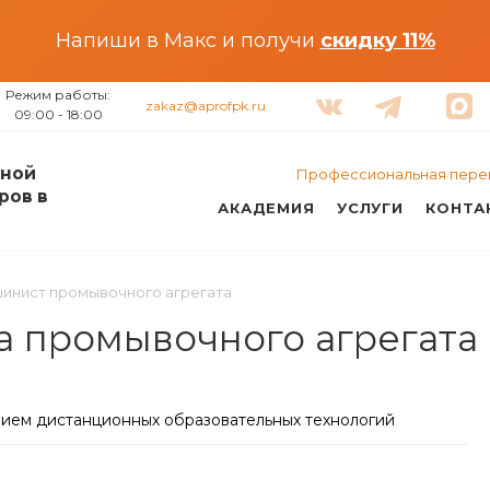
Напиши в Макс и получи
скидку 11%
Режим работы:
zakaz@aprofpk.ru
09:00 - 18:00
ной
Профессиональная пере
ров в
АКАДЕМИЯ
УСЛУГИ
КОНТА
инист промывочного агрегата
 промывочного агрегата 
нием дистанционных образовательных технологий