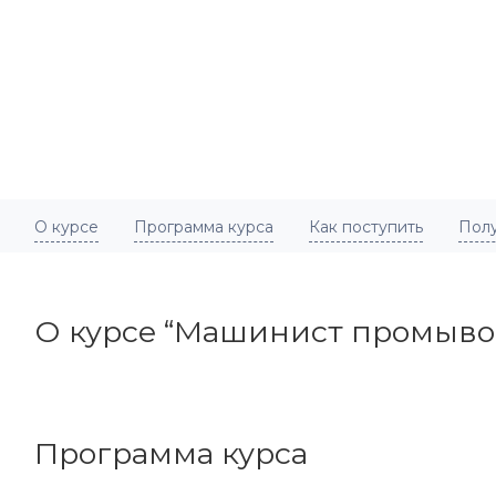
О курсе
Программа курса
Как поступить
Пол
О курсе “Машинист промывоч
Программа курса