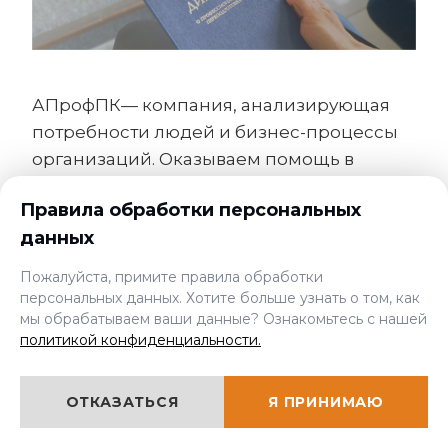
АПрофПК— компания, анализирующая
потребности людей и бизнес-процессы
организаций. Оказываем помощь в
вопросах образования и лицензирования
Правила обработки персональных
в самые короткие сроки. Работаем с
данных
физическими лицами, юридическими
лицами, помогаем
Пожалуйста, примите правила обработки
кадровым компаниям с вопросами
персональных данных. Хотите больше узнать о том, как
мы обрабатываем ваши данные? Ознакомьтесь с нашей
образования и подбора, решаем
политикой конфиденциальности.
головные боли директоров с
разрешительными документами и
лицензиями.
ОТКАЗАТЬСЯ
Я ПРИНИМАЮ