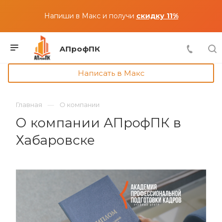
Напиши в Макс и получи
скидку 11%
АПрофПК
Написать в Макс
Главная
О компании
О компании АПрофПК в
Хабаровске