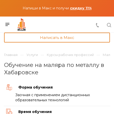
Напиши в Макс и получи
скидку 11%
Написать в Макс
Главная
Услуги
Курсы рабочих профессий
Маляр
Обучение на маляра по металлу в
Хабаровске
Форма обучения
Заочная с применением дистанционных
образовательных технологий
Время обучения