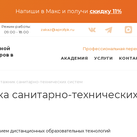
Напиши в Макс и получи
скидку 11%
Режим работы:
zakaz@aprofpk.ru
09:00 - 18:00
ной
Профессиональная пере
ров в
АКАДЕМИЯ
УСЛУГИ
КОНТА
тажник санитарно-технических систем
а санитарно-технических
нием дистанционных образовательных технологий