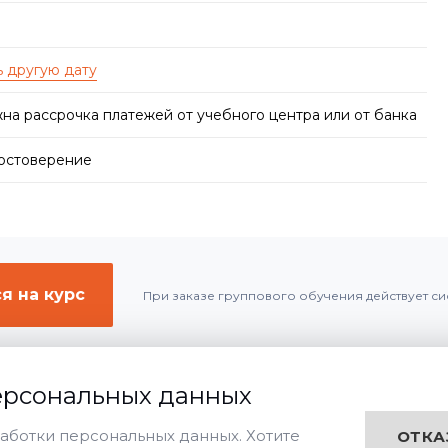
на рассрочка платежей от учебного центра или от банка
достоверение
я на курс
При заказе группового обучения действует си
ерсональных данных
аботки персональных данных. Хотите
ОТКА
Дистанционная
Очная
Заочная
чения: