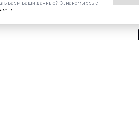
батываем ваши данные? Ознакомьтесь с
ости.
Отправить
Нажимая на кнопку «Отпр