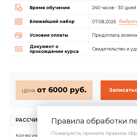
Время обучения
240 часов - 30 дней
Ближайший набор
07.08.2026
Условия оплаты
Предоплата, возмож
Документ о
Свидетельство и у
прохождении курса
от 6000 руб.
Записатьс
ЦЕНА:
Правила обработки п
РАССЧИТАТЬ СТОИМОСТЬ ОНЛАЙН:
Пожалуйста, примите правила обр
1
2-5
>5
Кол-во учеников:
Форма обу