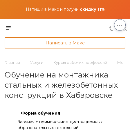
Напиши в Макс и получи
скидку 11%
...
Написать в Макс
Главная
Услуги
Курсы рабочих профессий
Монта
Обучение на монтажника
стальных и железобетонных
конструкций в Хабаровске
Форма обучения
Заочная с применением дистанционных
образовательных технологий