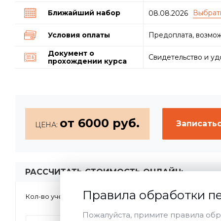
Ближайший набор
08.08.2026
Условия оплаты
Предоплата, возмож
Документ о
Свидетельство и у
прохождении курса
от 6000 руб.
Записатьс
ЦЕНА:
РАССЧИТАТЬ СТОИМОСТЬ ОНЛАЙН:
Правила обработки п
1
2-5
>5
Кол-во учеников:
Форма обу
Пожалуйста, примите правила обр