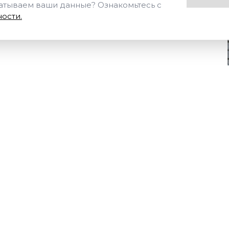
Отправить
Нажимая на кнопку «Отпр
батываем ваши данные? Ознакомьтесь с
ости.