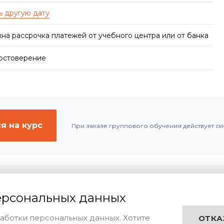
на рассрочка платежей от учебного центра или от банка
достоверение
я на курс
При заказе группового обучения действует си
ерсональных данных
Дистанционная
Очная
Заочная
чения:
аботки персональных данных. Хотите
ОТКА