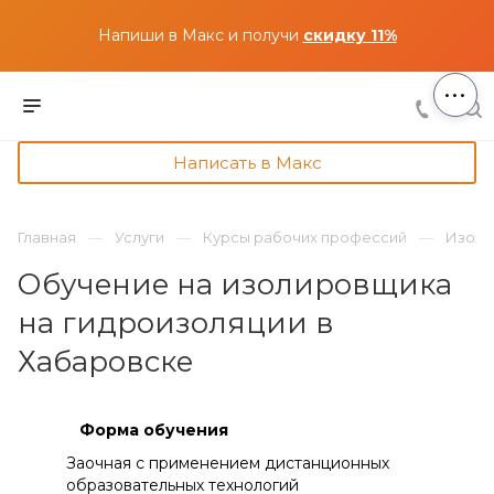
Напиши в Макс и получи
скидку 11%
...
Написать в Макс
Главная
Услуги
Курсы рабочих профессий
Изоли
Обучение на изолировщика
на гидроизоляции в
Хабаровске
Форма обучения
Заочная с применением дистанционных
образовательных технологий