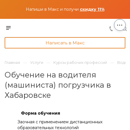
Напиши в Макс и получи
скидку 11%
...
Написать в Макс
Главная
Услуги
Курсы рабочих профессий
Водит
Обучение на водителя
(машиниста) погрузчика в
Хабаровске
Форма обучения
Заочная с применением дистанционных
образовательных технологий