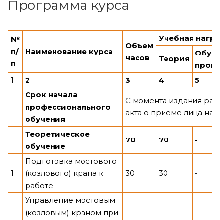
Программа курса
Учебная нагру
№
Объем
п/
Наименование курса
Обуче
часов
Теория
п
произ
1
2
3
4
5
Срок начала
С момента издания ра
профессионального
акта о приеме лица на 
обучения
Теоретическое
70
70
-
обучение
Подготовка мостового
1
(козлового) крана к
30
30
-
работе
Управление мостовым
(козловым) краном при