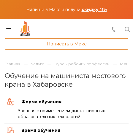
Напиши в Макс и получи
скидку 11%
Написать в Макс
Главная
Услуги
Курсы рабочих профессий
Машин
Обучение на машиниста мостового
крана в Хабаровске
Форма обучения
Заочная с применением дистанционных
образовательных технологий
Время обучения