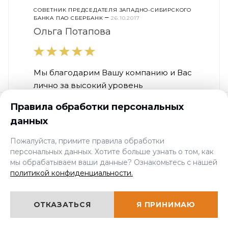
СОВЕТНИК ПРЕДСЕДАТЕЛЯ ЗАПАДНО-СИБИРСКОГО
–
БАНКА ПАО СБЕРБАНК
26.10.2017
Ольга Потапова
Мы благодарим Вашу компанию и Вас
лично за высокий уровень
обслуживания. За короткий период
Правила обработки персональных
совместного сотрудничества нам
данных
удалось увеличить число
высококвалифицированных кадров в
Пожалуйста, примите правила обработки
компании. Мы оценили оперативную и
персональных данных. Хотите больше узнать о том, как
качественную работу Ваших
мы обрабатываем ваши данные? Ознакомьтесь с нашей
политикой конфиденциальности.
менеджеров и надеемся на
совместное сотрудничество по ряду...
ОТКАЗАТЬСЯ
Я ПРИНИМАЮ
ОТЗЫВ ПОЛНОСТЬЮ