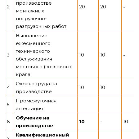
производстве
2
20
20
-
монтажных
погрузочно-
разгрузочных работ
Выполнение
ежесменного
технического
3
10
10
-
обслуживания
мостового (козлового)
крала
Охрана труда па
4
10
10
производстве
Промежуточная
5
аттестация
Обучение на
6
10
-
10
производстве
Квалификационный
7