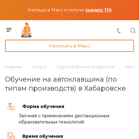
Напиши в Макс и получи
скидку 11%
Написать в Макс
Главная
Услуги
Курсы рабочих профессий
Авток
Обучение на автоклавщика (по
типам производств) в Хабаровске
Форма обучения
Заочная с применением дистанционных
образовательных технологий
Время обучения