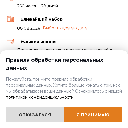
260 часов - 28 дней
Ближайший набор
08.08.2026
Условия оплаты
Предоплата, возможна рассрочка платежей от
учебного центра или от банка
Правила обработки персональных
данных
Документ о прохождении курса
Свидетельство и удостоверение
Пожалуйста, примите правила обработки
персональных данных. Хотите больше узнать о том, как
мы обрабатываем ваши данные? Ознакомьтесь с нашей
Пройти экспресс-курс
политикой конфиденциальности.
от 6000 руб.
ОТКАЗАТЬСЯ
Я ПРИНИМАЮ
ЦЕНА: