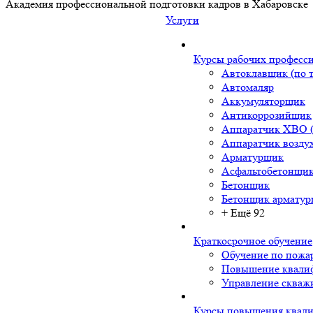
Академия профессиональной подготовки кадров в Хабаровске
Услуги
Курсы рабочих професс
Автоклавщик (по т
Автомаляр
Аккумуляторщик
Антикоррозийщик
Аппаратчик ХВО (
Аппаратчик возду
Арматурщик
Асфальтобетонщи
Бетонщик
Бетонщик армату
+ Ещё 92
Краткосрочное обучение
Обучение по пожа
Повышение квали
Управление сква
Курсы повышения квал