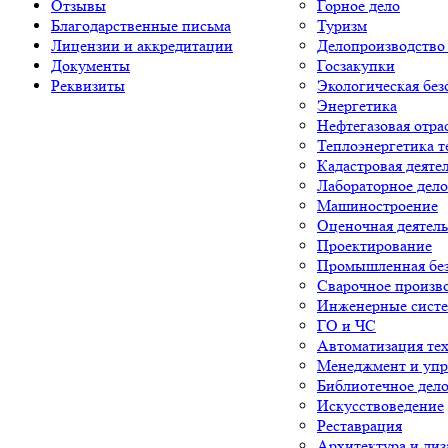
Отзывы
Горное дело
Благодарственные письма
Туризм
Лицензии и аккредитации
Делопроизводство
Документы
Госзакупки
Реквизиты
Экологическая без
Энергетика
Нефтегазовая отра
Теплоэнергетика т
Кадастровая деяте
Лабораторное дело
Машиностроение
Оценочная деятель
Проектирование
Промышленная без
Сварочное произв
Инженерные сист
ГО и ЧС
Автоматизация тех
Менеджмент и упр
Библиотечное дел
Искусствоведение
Реставрация
Архитектура и диз