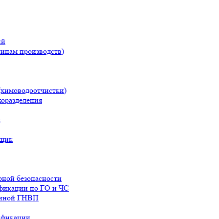
ий
ипам производств)
химоводоотчистки)
хоразделения
к
рщик
рной безопасности
фикации по ГО и ЧС
жиной ГНВП
ификации