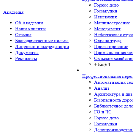
Горное дело
Госзакупки
Академия
Изыскания
Об Академии
Машиностроение
Наши клиенты
Менеджмент
Отзывы
Нефтегазовая отра
Благодарственные письма
Охрана труда
Лицензии и аккредитации
Проектирование
Документы
Промышленная без
Реквизиты
Сельское хозяйств
+ Ещё 4
Профессиональная пере
Автоматизация тех
Анализ
Архитектура и диз
Безопасность дор
Библиотечное дел
ГО и ЧС
Горное дело
Госзакупки
Делопроизводство