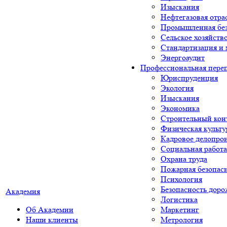
Изыскания
Нефтегазовая отра
Промышленная без
Сельское хозяйств
Стандартизация и 
Энергоаудит
Профессиональная пере
Юриспруденция
Экология
Изыскания
Экономика
Строительный кон
Физическая культу
Кадровое делопро
Социальная работа
Охрана труда
Пожарная безопас
Психология
Безопасность дор
Академия
Логистика
Об Академии
Маркетинг
Наши клиенты
Метрология