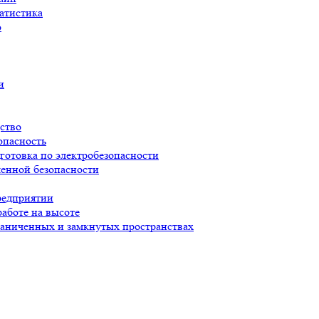
атистика
о
и
ство
опасность
готовка по электробезопасности
енной безопасности
редприятии
работе на высоте
раниченных и замкнутых пространствах