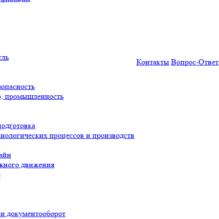
сль
Контакты
Вопрос-Ответ
опасность
о, промышленность
подготовка
нологических процессов и производств
айн
ожного движения
о
 и документооборот