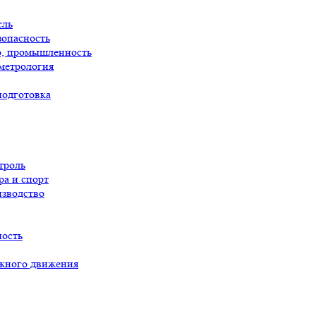
сль
опасность
о, промышленность
метрология
подготовка
троль
ра и спорт
изводство
ность
ожного движения