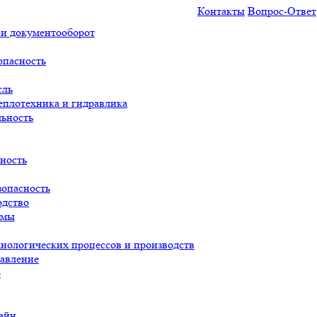
Контакты
Вопрос-Ответ
 и документооборот
опасность
сль
еплотехника и гидравлика
льность
ность
опасность
одство
емы
нологических процессов и производств
авление
о
айн