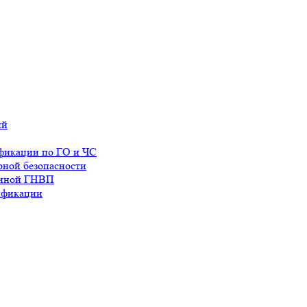
ий
фикации по ГО и ЧС
рной безопасности
жиной ГНВП
ификации