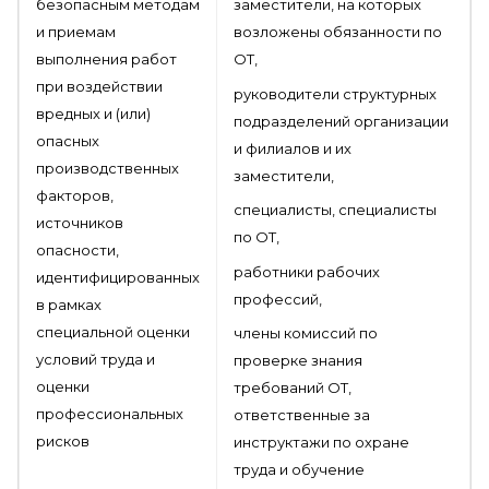
безопасным методам
заместители, на которых
и приемам
возложены обязанности по
выполнения работ
ОТ,
при воздействии
руководители структурных
вредных и (или)
подразделений организации
опасных
и филиалов и их
производственных
заместители,
факторов,
специалисты, специалисты
источников
по ОТ,
опасности,
работники рабочих
идентифицированных
профессий,
в рамках
специальной оценки
члены комиссий по
условий труда и
проверке знания
оценки
требований ОТ,
профессиональных
ответственные за
рисков
инструктажи по охране
труда и обучение