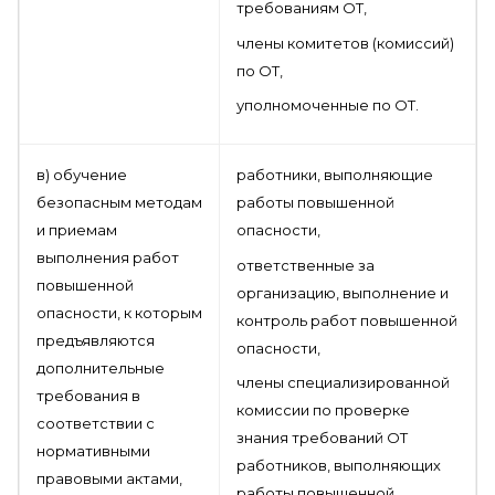
требованиям ОТ,
члены комитетов (комиссий)
по ОТ,
уполномоченные по ОТ.
в) обучение
работники, выполняющие
безопасным методам
работы повышенной
и приемам
опасности,
выполнения работ
ответственные за
повышенной
организацию, выполнение и
опасности, к которым
контроль работ повышенной
предъявляются
опасности,
дополнительные
члены специализированной
требования в
комиссии по проверке
соответствии с
знания требований ОТ
нормативными
работников, выполняющих
правовыми актами,
работы повышенной