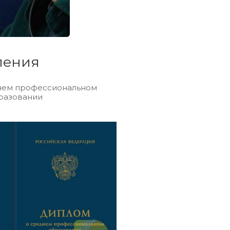
ления
нем профессиональном
разовании