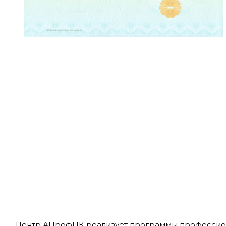
Центр АПрофПК реализует программы профессион