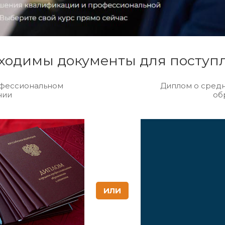
ходимы документы для поступ
фессиональном
Диплом о сред
нии
об
ИЛИ