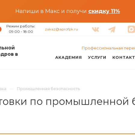
Напиши в Макс и получи
скидку 11%
Режим работы:
zakaz@aprofpk.ru
09:00 - 18:00
льной
Профессиональная пере
адров в
АКАДЕМИЯ
УСЛУГИ
КОНТАК
вка
Промышленная безопасность
товки по промышленной б