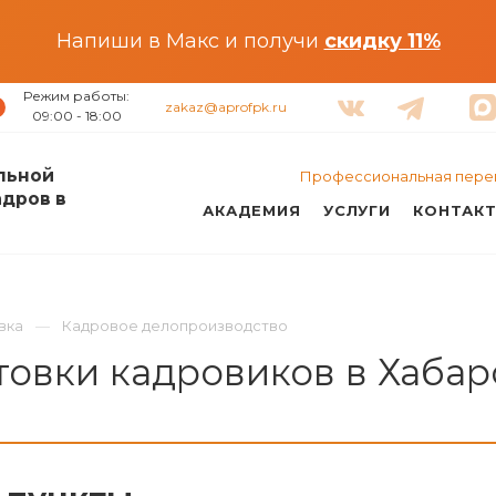
Напиши в Макс и получи
скидку 11%
Режим работы:
zakaz@aprofpk.ru
09:00 - 18:00
льной
Профессиональная пере
адров в
АКАДЕМИЯ
УСЛУГИ
КОНТАК
вка
Кадровое делопроизводство
овки кадровиков в Хабар