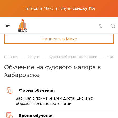
Напиши в Макс и получи
скидку 11%
Написать в Макс
Главная
Услуги
Курсы рабочих профессий
Маляр
Обучение на судового маляра в
Хабаровске
Форма обучения
Заочная с применением дистанционных
образовательных технологий
Время обучения