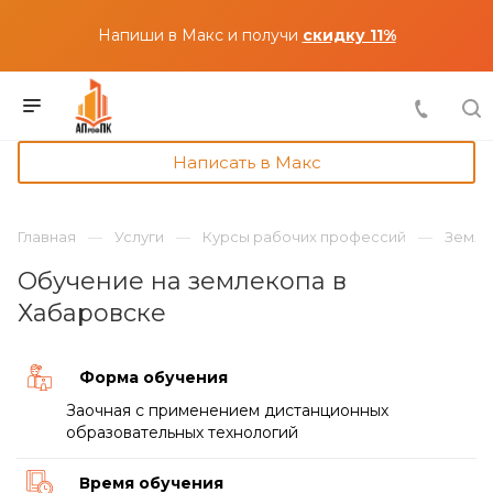
Напиши в Макс и получи
скидку 11%
Написать в Макс
Главная
Услуги
Курсы рабочих профессий
Земле
Обучение на землекопа в
Хабаровске
Форма обучения
Заочная с применением дистанционных
образовательных технологий
Время обучения