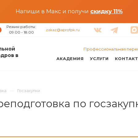
Напиши в Макс и получи
скидку 11%
Режим работы:
zakaz@aprofpk.ru
09:00 - 18:00
льной
Профессиональная пере
адров в
АКАДЕМИЯ
УСЛУГИ
КОНТАК
вка
Госзакупки
подготовка по госзакупк