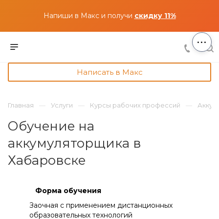
Напиши в Макс и получи
скидку 11%
...
Написать в Макс
Главная
Услуги
Курсы рабочих профессий
Аккум
Обучение на
аккумуляторщика в
Хабаровске
Форма обучения
Заочная с применением дистанционных
образовательных технологий